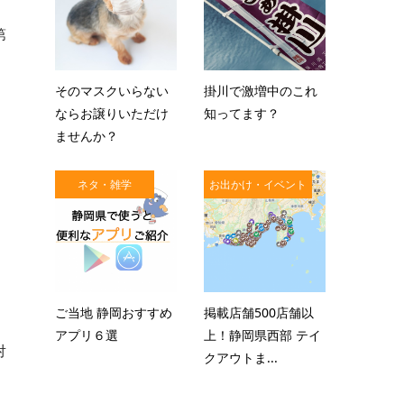
第
そのマスクいらない
掛川で激増中のこれ
ならお譲りいただけ
知ってます？
ませんか？
ネタ・雑学
お出かけ・イベント
ご当地 静岡おすすめ
掲載店舗500店舗以
アプリ６選
上！静岡県西部 テイ
対
クアウトま...