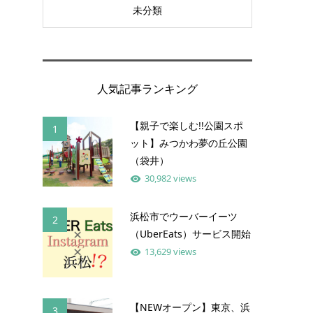
未分類
人気記事ランキング
【親子で楽しむ!!公園スポ
1
ット】みつかわ夢の丘公園
（袋井）
30,982 views
浜松市でウーバーイーツ
2
（UberEats）サービス開始
13,629 views
【NEWオープン】東京、浜
3