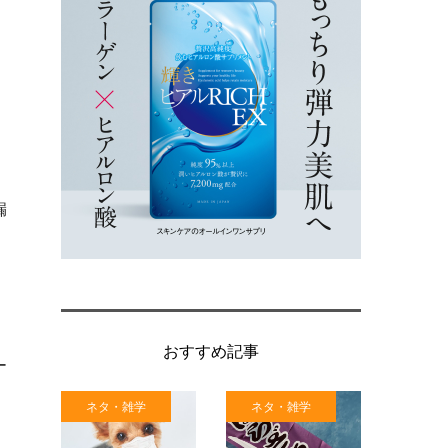
。
漏
、
おすすめ記事
ー
ネタ・雑学
ネタ・雑学