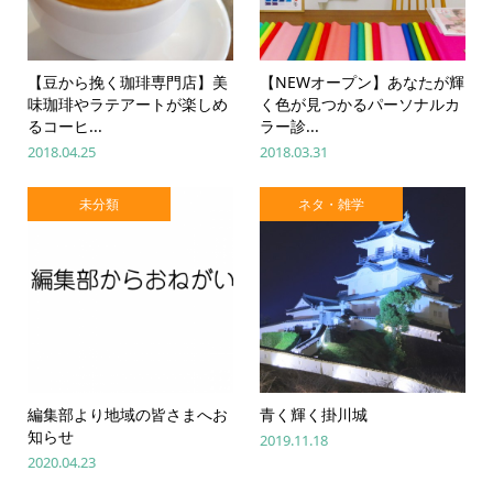
【豆から挽く珈琲専門店】美
【NEWオープン】あなたが輝
味珈琲やラテアートが楽しめ
く色が見つかるパーソナルカ
るコーヒ...
ラー診...
2018.04.25
2018.03.31
未分類
ネタ・雑学
編集部より地域の皆さまへお
青く輝く掛川城
知らせ
2019.11.18
2020.04.23