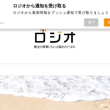
ロジオから通知を受け取る
ジオって何？
特集
記事ランキング
運営会社
ロジオから最新情報をプッシュ通知で受け取りましょう
後で
ush7
マスク