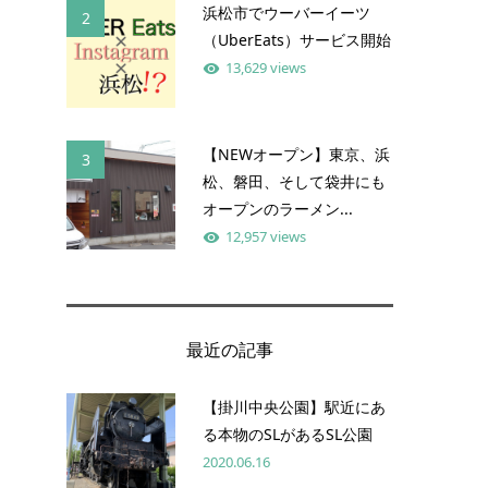
浜松市でウーバーイーツ
2
（UberEats）サービス開始
13,629 views
【NEWオープン】東京、浜
3
松、磐田、そして袋井にも
オープンのラーメン...
12,957 views
最近の記事
【掛川中央公園】駅近にあ
る本物のSLがあるSL公園
2020.06.16