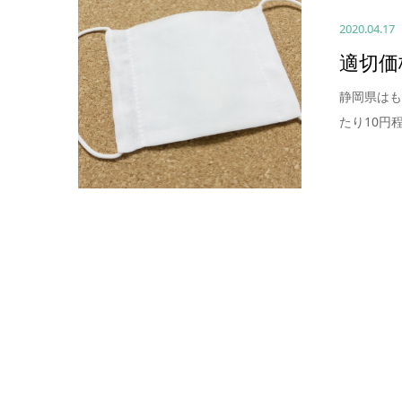
2020.04.17
適切価
静岡県はも
たり10円