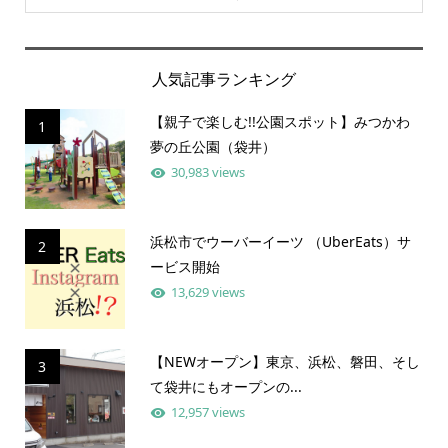
人気記事ランキング
【親子で楽しむ!!公園スポット】みつかわ
1
夢の丘公園（袋井）
30,983 views
浜松市でウーバーイーツ （UberEats）サ
2
ービス開始
13,629 views
【NEWオープン】東京、浜松、磐田、そし
3
て袋井にもオープンの...
12,957 views