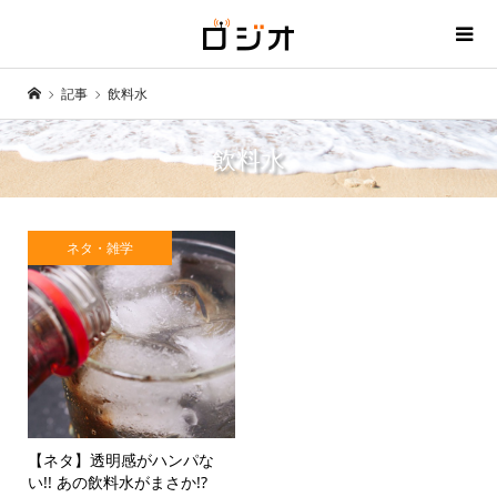
記事
飲料水
飲料水
ネタ・雑学
【ネタ】透明感がハンパな
い!! あの飲料水がまさか!?