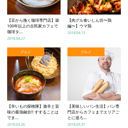
【豆から挽く珈琲専門店】築
【肉グル食いしん坊〜鶏
100年以上の古民家カフェで
編〜】ウマ鶏
珈琲タ...
2018.04.13
2018.04.27
グルメ
グルメ
【辛いもの探検隊】激辛と旨
【美味しいパン生活】パン専
味の最強融合!! すすることは
門店からカフェまでエリアご
でき...
とに巡ろ...
2018.03.26
2018.05.31