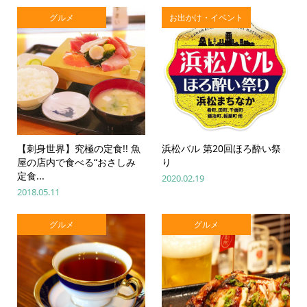
グルメ
お出かけ・イベント
【刺身世界】究極の定食!! 魚
浜松バル 第20回ほろ酔い祭
屋の店内で食べる“おさしみ
り
定食...
2020.02.19
2018.05.11
グルメ
グルメ