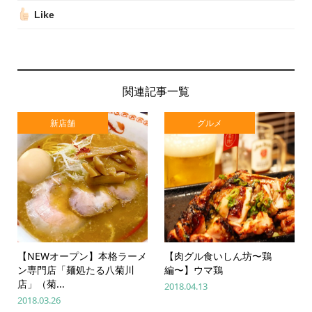
Like
関連記事一覧
新店舗
グルメ
【NEWオープン】本格ラーメ
【肉グル食いしん坊〜鶏
ン専門店「麺処たる八菊川
編〜】ウマ鶏
店」（菊...
2018.04.13
2018.03.26