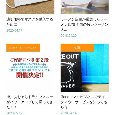
適切価格でマスクを購入する
ラーメン店主が厳選したラー
ために
メン店?!! 全国の旨いラーメン
大...
2020.04.17
2018.04.20
お出かけ・イベント
知識
掛川あおぞらドライブスルー
Googleマイビジネスでテイ
がパワーアップして帰ってき
クアウトサービスを知っても
た！！
らう
2020.05.12
2020.04.14