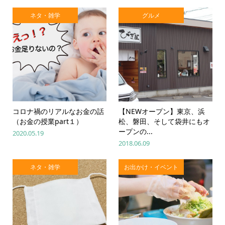
ネタ・雑学
グルメ
コロナ禍のリアルなお金の話
【NEWオープン】東京、浜
（お金の授業part１）
松、磐田、そして袋井にもオ
ープンの...
2020.05.19
2018.06.09
ネタ・雑学
お出かけ・イベント