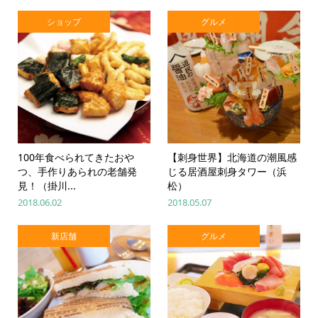
ショップ
グルメ
100年食べられてきたおや
【刺身世界】北海道の潮風感
つ、手作りあられの老舗発
じる居酒屋刺身タワー（浜
見！（掛川...
松）
2018.06.02
2018.05.07
新店舗
グルメ