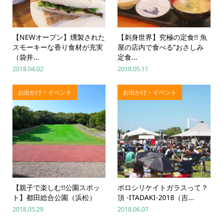
【NEWオープン】燻製された
【刺身世界】究極の定食!! 魚
スモーキーな香り食材が充実
屋の店内で食べる“おさしみ
（袋井...
定食...
2018.04.02
2018.05.11
お出かけ・イベント
お出かけ・イベント
【親子で楽しむ!!公園スポッ
ボロシリケイトガラスって？
ト】都田総合公園（浜松）
頂 -ITADAKI-2018（吉...
2018.05.29
2018.06.07