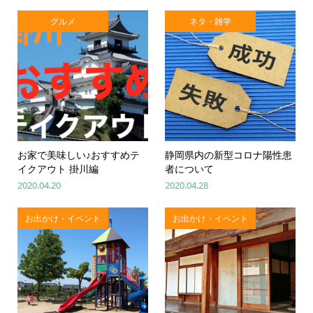
グルメ
ネタ・雑学
お家で美味しい♪おすすめテ
静岡県内の新型コロナ陽性患
イクアウト 掛川編
者について
2020.04.20
2020.04.28
お出かけ・イベント
お出かけ・イベント