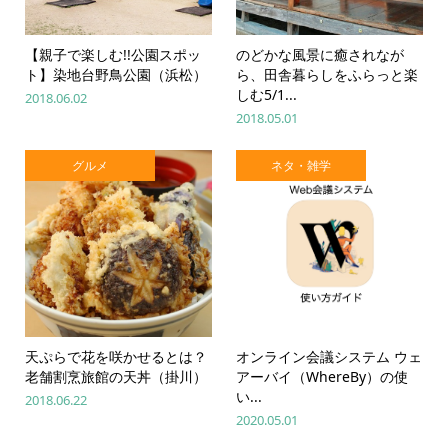
【親子で楽しむ!!公園スポッ
のどかな風景に癒されなが
ト】染地台野鳥公園（浜松）
ら、田舎暮らしをふらっと楽
しむ5/1...
2018.06.02
2018.05.01
グルメ
ネタ・雑学
天ぷらで花を咲かせるとは？
オンライン会議システム ウェ
老舗割烹旅館の天丼（掛川）
アーバイ（WhereBy）の使
い...
2018.06.22
2020.05.01