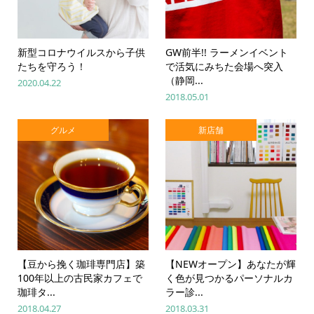
新型コロナウイルスから子供
GW前半!! ラーメンイベント
たちを守ろう！
で活気にみちた会場へ突入
（静岡...
2020.04.22
2018.05.01
グルメ
新店舗
【豆から挽く珈琲専門店】築
【NEWオープン】あなたが輝
100年以上の古民家カフェで
く色が見つかるパーソナルカ
珈琲タ...
ラー診...
2018.04.27
2018.03.31