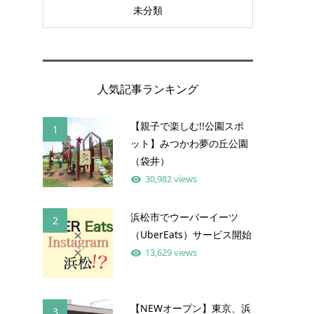
未分類
人気記事ランキング
【親子で楽しむ!!公園スポ
1
ット】みつかわ夢の丘公園
（袋井）
30,982 views
浜松市でウーバーイーツ
2
（UberEats）サービス開始
13,629 views
【NEWオープン】東京、浜
3