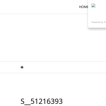
HOME
ロ
Powered by P
S__51216393