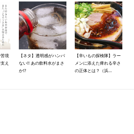
で苦境
【ネタ】透明感がハンパ
【辛いもの探検隊】ラー
で支え
ない!! あの飲料水がまさ
メンに添えた痺れる辛さ
か!?
の正体とは？（浜...