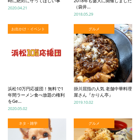
時に絶対に守ってほしい事
2018年も盛大に開催しました
（袋井...
2020.04.21
2018.05.29
お出かけ・イベント
グルメ
浜松10万円応援団！無料で1
掛川屈指の人気 老舗中華料理
年間ラーメン食べ放題の権利
屋さん『かりん亭』
をGe...
2019.10.02
2020.05.02
ネタ・雑学
グルメ