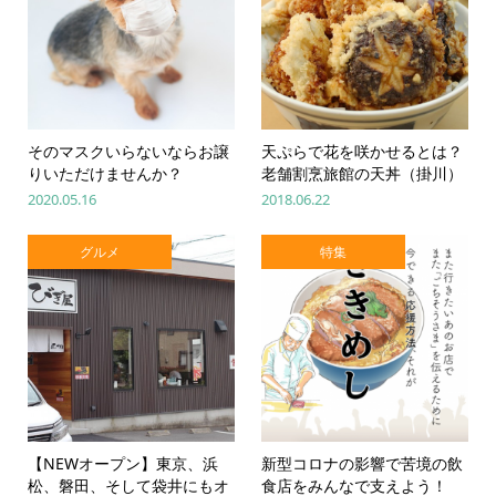
そのマスクいらないならお譲
天ぷらで花を咲かせるとは？
りいただけませんか？
老舗割烹旅館の天丼（掛川）
2020.05.16
2018.06.22
グルメ
特集
【NEWオープン】東京、浜
新型コロナの影響で苦境の飲
松、磐田、そして袋井にもオ
食店をみんなで支えよう！