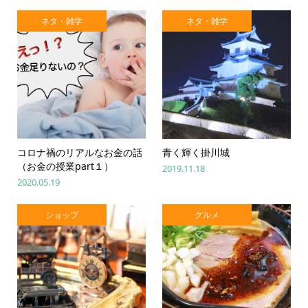
ネタ・雑学
ネタ・雑学
コロナ禍のリアルなお金の話
青く輝く掛川城
（お金の授業part１）
2019.11.18
2020.05.19
ショップ
グルメ