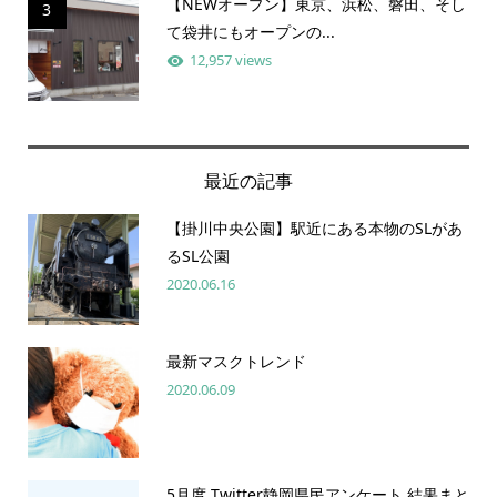
【NEWオープン】東京、浜松、磐田、そし
3
て袋井にもオープンの...
12,957 views
最近の記事
【掛川中央公園】駅近にある本物のSLがあ
るSL公園
2020.06.16
最新マスクトレンド
2020.06.09
5月度 Twitter静岡県民アンケート 結果まと