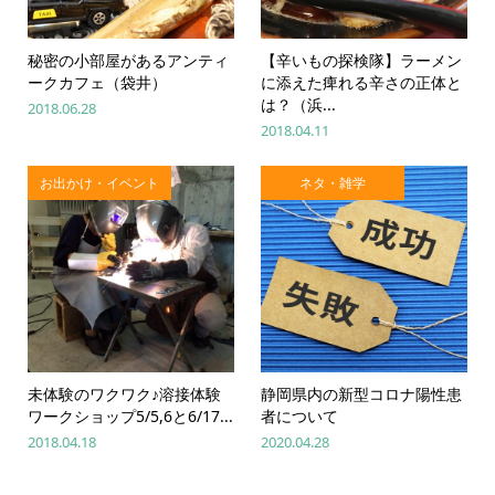
秘密の小部屋があるアンティ
【辛いもの探検隊】ラーメン
ークカフェ（袋井）
に添えた痺れる辛さの正体と
は？（浜...
2018.06.28
2018.04.11
お出かけ・イベント
ネタ・雑学
未体験のワクワク♪溶接体験
静岡県内の新型コロナ陽性患
ワークショップ5/5,6と6/17...
者について
2018.04.18
2020.04.28