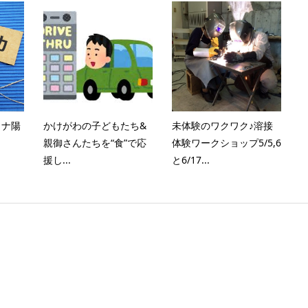
ロナ陽
かけがわの子どもたち&
未体験のワクワク♪溶接
親御さんたちを“食”で応
体験ワークショップ5/5,6
援し...
と6/17...