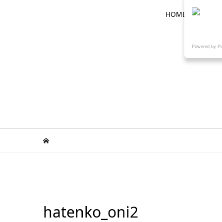
HOME
ロ
Powered by P
hatenko_oni2