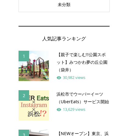
未分類
人気記事ランキング
【親子で楽しむ!!公園スポ
1
ット】みつかわ夢の丘公園
（袋井）
30,982 views
浜松市でウーバーイーツ
2
（UberEats）サービス開始
13,629 views
【NEWオープン】東京、浜
3