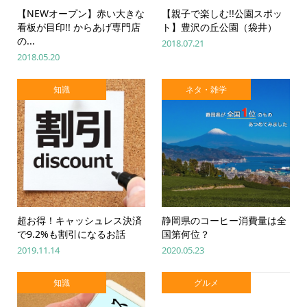
【NEWオープン】赤い大きな
【親子で楽しむ!!公園スポッ
看板が目印!! からあげ専門店
ト】豊沢の丘公園（袋井）
の...
2018.07.21
2018.05.20
知識
ネタ・雑学
超お得！キャッシュレス決済
静岡県のコーヒー消費量は全
で9.2%も割引になるお話
国第何位？
2019.11.14
2020.05.23
知識
グルメ