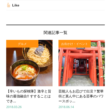
Like
関連記事一覧
グルメ
お出かけ・イベント
【辛いもの探検隊】激辛と旨
芸能人もお忍びで出没？繁華
味の最強融合!! すすることは
街ど真ん中にある芸事のパワ
でき...
ースポッ...
2018.03.26
2018.06.14