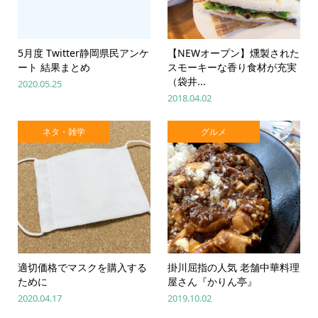
5月度 Twitter静岡県民アンケ
【NEWオープン】燻製された
ート 結果まとめ
スモーキーな香り食材が充実
（袋井...
2020.05.25
2018.04.02
ネタ・雑学
グルメ
適切価格でマスクを購入する
掛川屈指の人気 老舗中華料理
ために
屋さん『かりん亭』
2020.04.17
2019.10.02