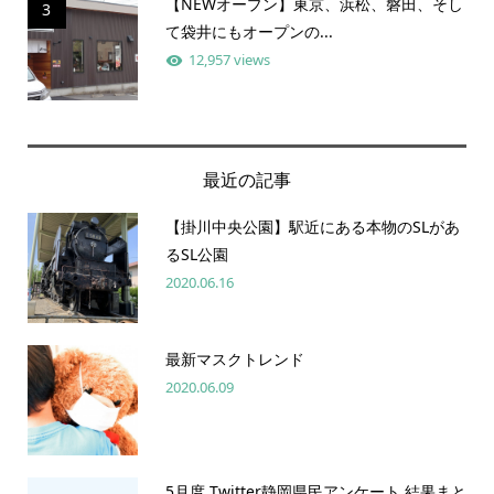
【NEWオープン】東京、浜松、磐田、そし
3
て袋井にもオープンの...
12,957 views
最近の記事
【掛川中央公園】駅近にある本物のSLがあ
るSL公園
2020.06.16
最新マスクトレンド
2020.06.09
5月度 Twitter静岡県民アンケート 結果まと