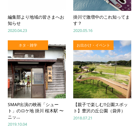
編集部より地域の皆さまへお
掛川で激増中のこれ知ってま
知らせ
す？
2020.04.23
2020.05.16
ネタ・雑学
お出かけ・イベント
SMAP出演の映画「シュー
【親子で楽しむ!!公園スポッ
ト」のロケ地 掛川 桜木駅 〜
ト】豊沢の丘公園（袋井）
ニッ...
2018.07.21
2019.10.04