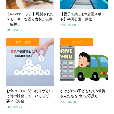
【NEWオープン】燻製された
【親子で楽しむ!!公園スポッ
スモーキーな香り食材が充実
ト】半田公園（浜松）
（袋井...
2018.06.08
2018.04.02
ネタ・雑学
グルメ
お金のプロに聞いたイザとい
かけがわの子どもたち&親御
う時の貯金って、いくら必
さんたちを“食”で応援し...
要？【お金...
2020.04.20
2020.05.21