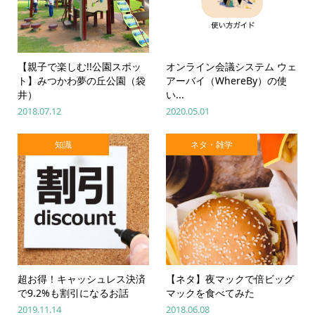
【親子で楽しむ!!公園スポッ
オンライン会議システム ウェ
ト】みつかわ夢の丘公園（袋
アーバイ（WhereBy）の使
井）
い...
2018.07.12
2020.05.01
知識
ネタ・雑学
超お得！キャッシュレス決済
【ネタ】夜マックで倍ビッグ
で9.2%も割引になるお話
マックを食べてみた
2019.11.14
2018.06.08