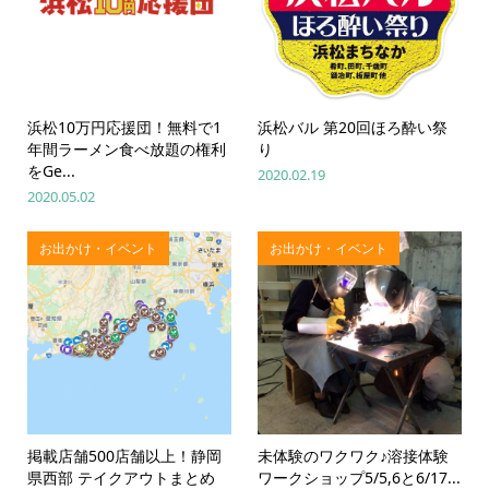
浜松10万円応援団！無料で1
浜松バル 第20回ほろ酔い祭
年間ラーメン食べ放題の権利
り
をGe...
2020.02.19
2020.05.02
お出かけ・イベント
お出かけ・イベント
掲載店舗500店舗以上！静岡
未体験のワクワク♪溶接体験
県西部 テイクアウトまとめ
ワークショップ5/5,6と6/17...