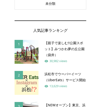
未分類
人気記事ランキング
【親子で楽しむ!!公園スポ
1
ット】みつかわ夢の丘公園
（袋井）
30,982 views
浜松市でウーバーイーツ
2
（UberEats）サービス開始
13,629 views
【NEWオープン】東京、浜
3