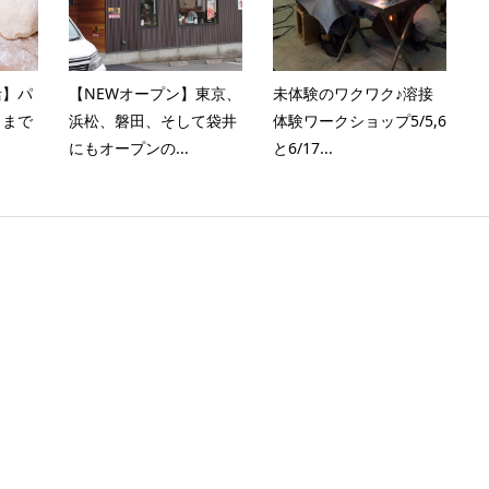
活】パ
【NEWオープン】東京、
未体験のワクワク♪溶接
ェまで
浜松、磐田、そして袋井
体験ワークショップ5/5,6
にもオープンの...
と6/17...