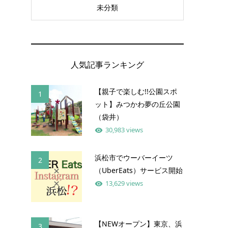
未分類
人気記事ランキング
【親子で楽しむ!!公園スポ
1
ット】みつかわ夢の丘公園
（袋井）
30,983 views
浜松市でウーバーイーツ
2
（UberEats）サービス開始
13,629 views
【NEWオープン】東京、浜
3