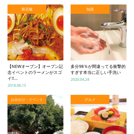
新店舗
知識
【NEWオープン】オープン記
多分98％が間違ってる衝撃的
念イベントのラーメンがスゴ
すぎす本当に正しい手洗い
イ!!...
2020.04.24
2018.06.15
お出かけ・イベント
グルメ