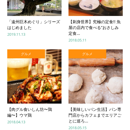
「遠州巨木めぐり」シリーズ
【刺身世界】究極の定食!! 魚
はじめました
屋の店内で食べる“おさしみ
定食...
2019.11.13
2018.05.11
グルメ
グルメ
【肉グル食いしん坊〜鶏
【美味しいパン生活】パン専
編〜】ウマ鶏
門店からカフェまでエリアご
とに巡ろ...
2018.04.13
2018.05.15