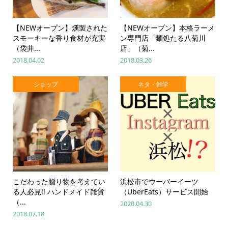
【NEWオープン】燻製された
【NEWオープン】本格ラーメ
スモーキーな香り食材が充実
ン専門店「麺処たる八菊川
（袋井...
店」（菊...
2018.04.02
2018.03.26
ショップ
ネタ・雑学
こだわった贈り物を考えてい
浜松市でウーバーイーツ
る人必見!! ハンドメイド雑貨
（UberEats）サービス開始
（...
2020.04.30
2018.07.18