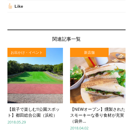
Like
関連記事一覧
お出かけ・イベント
新店舗
【親子で楽しむ!!公園スポッ
【NEWオープン】燻製された
ト】都田総合公園（浜松）
スモーキーな香り食材が充実
（袋井...
2018.05.29
2018.04.02