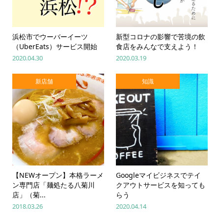
浜松市でウーバーイーツ
新型コロナの影響で苦境の飲
（UberEats）サービス開始
食店をみんなで支えよう！
2020.04.30
2020.03.19
新店舗
知識
【NEWオープン】本格ラーメ
Googleマイビジネスでテイ
ン専門店「麺処たる八菊川
クアウトサービスを知っても
店」（菊...
らう
2018.03.26
2020.04.14