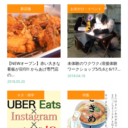
新店舗
お出かけ・イベント
【NEWオープン】赤い大きな
未体験のワクワク♪溶接体験
看板が目印!! からあげ専門店
ワークショップ5/5,6と6/17...
の...
2018.04.18
2018.05.20
ネタ・雑学
特集