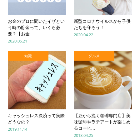
お金のプロに聞いたイザとい
新型コロナウイルスから子供
う時の貯金って、いくら必
たちを守ろう！
要？【お金...
2020.04.22
2020.05.21
知識
グルメ
キャッシュレス決済って実際
【豆から挽く珈琲専門店】美
どうなの？
味珈琲やラテアートが楽しめ
るコーヒ...
2019.11.14
2018.04.25