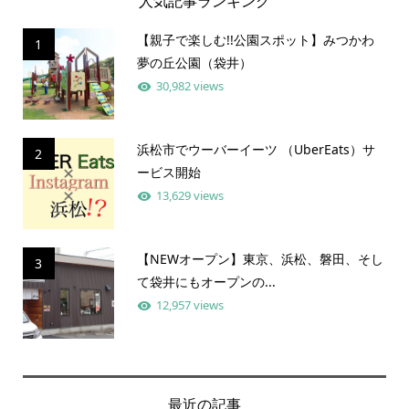
人気記事ランキング
【親子で楽しむ!!公園スポット】みつかわ
1
夢の丘公園（袋井）
30,982 views
浜松市でウーバーイーツ （UberEats）サ
2
ービス開始
13,629 views
【NEWオープン】東京、浜松、磐田、そし
3
て袋井にもオープンの...
12,957 views
最近の記事