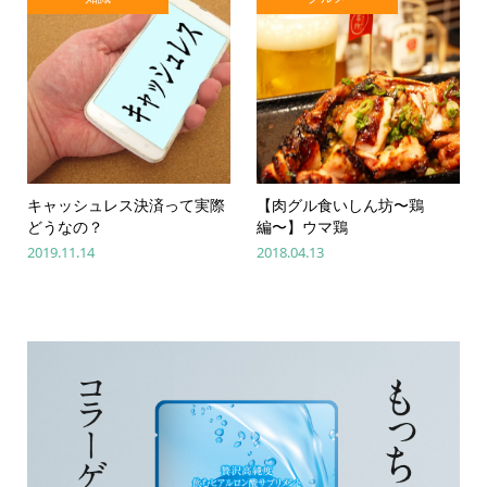
キャッシュレス決済って実際
【肉グル食いしん坊〜鶏
どうなの？
編〜】ウマ鶏
2019.11.14
2018.04.13