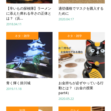
【辛いもの探検隊】ラーメン
適切価格でマスクを購入する
に添えた痺れる辛さの正体と
ために
は？（浜...
2020.04.17
2018.04.11
ネタ・雑学
ネタ・雑学
青く輝く掛川城
お金持ちが必ずやっている行
動とは？（お金の授業
2019.11.18
part4）
2020.05.22
知識
グルメ