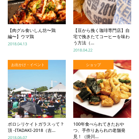
【肉グル食いしん坊〜鶏
【豆から挽く珈琲専門店】自
編〜】ウマ鶏
宅で挽きたてコーヒーを味わ
う方法（...
2018.04.13
2018.04.22
お出かけ・イベント
ショップ
ボロシリケイトガラスって？
100年食べられてきたおや
頂 -ITADAKI-2018（吉...
つ、手作りあられの老舗発
見！（掛川...
2018.06.07