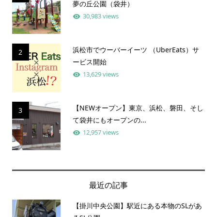
夢の丘公園（袋井）
30,983 views
浜松市でウーバーイーツ （UberEats）サ
2
ービス開始
13,629 views
【NEWオープン】東京、浜松、磐田、そし
3
て袋井にもオープンの...
12,957 views
最近の記事
【掛川中央公園】駅近にある本物のSLがあ