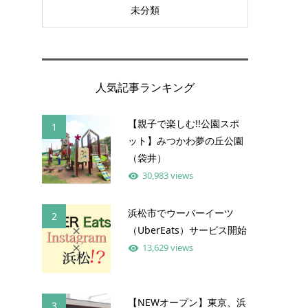
未分類
人気記事ランキング
【親子で楽しむ!!公園スポ
1
ット】みつかわ夢の丘公園
（袋井）
30,983 views
浜松市でウーバーイーツ
2
（UberEats）サービス開始
13,629 views
【NEWオープン】東京、浜
3