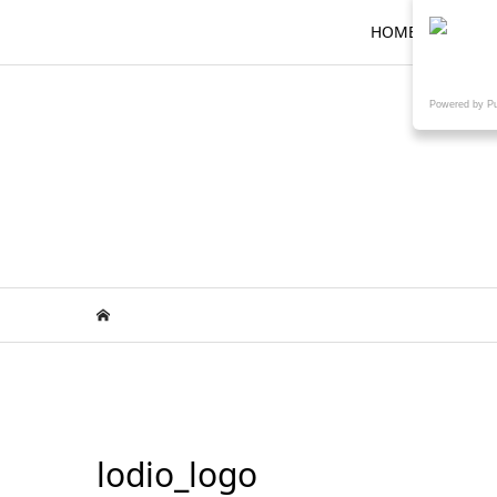
HOME
ロ
Powered by P
lodio_logo