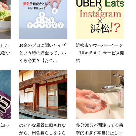
選した
お金のプロに聞いたイザ
浜松市でウーバーイーツ
の旨い
という時の貯金って、い
（UberEats）サービス開
くら必要？【お金...
始
れ知っ
のどかな風景に癒されな
多分98％が間違ってる衝
がら、田舎暮らしをふら
撃的すぎす本当に正しい