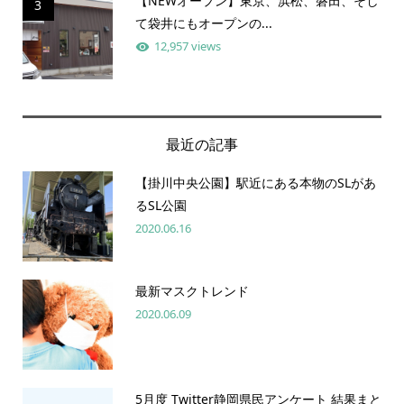
【NEWオープン】東京、浜松、磐田、そし
3
て袋井にもオープンの...
12,957 views
最近の記事
【掛川中央公園】駅近にある本物のSLがあ
るSL公園
2020.06.16
最新マスクトレンド
2020.06.09
5月度 Twitter静岡県民アンケート 結果まと