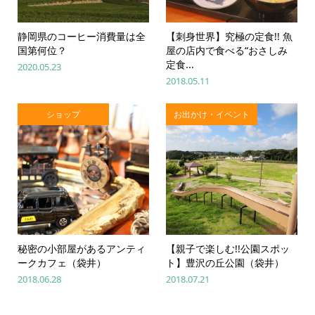
静岡県のコーヒー消費量は全
【刺身世界】究極の定食!! 魚
国第何位？
屋の店内で食べる“おさしみ
定食...
2020.05.23
2018.05.11
ショップ
お出かけ・イベント
秘密の小部屋があるアンティ
【親子で楽しむ!!公園スポッ
ークカフェ（袋井）
ト】豊沢の丘公園（袋井）
2018.06.28
2018.07.21