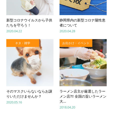
新型コロナウイルスから子供
静岡県内の新型コロナ陽性患
たちを守ろう！
者について
2020.04.22
2020.04.28
ネタ・雑学
お出かけ・イベント
そのマスクいらないならお譲
ラーメン店主が厳選したラー
りいただけませんか？
メン店?!! 全国の旨いラーメン
大...
2020.05.16
2018.04.20