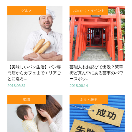
グルメ
お出かけ・イベント
【美味しいパン生活】パン専
芸能人もお忍びで出没？繁華
門店からカフェまでエリアご
街ど真ん中にある芸事のパワ
とに巡ろ...
ースポッ...
2018.05.31
2018.06.14
知識
ネタ・雑学