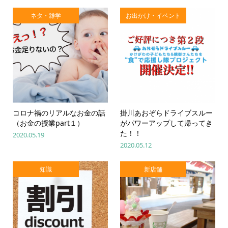
ネタ・雑学
お出かけ・イベント
コロナ禍のリアルなお金の話
掛川あおぞらドライブスルー
（お金の授業part１）
がパワーアップして帰ってき
た！！
2020.05.19
2020.05.12
知識
新店舗