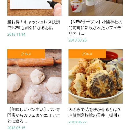
超お得！キャッシュレス決済
【NEWオープン】小國神社の
で9.2%も割引になるお話
門前町に新設されたカフェテ
リア（...
2019.11.14
2018.03.26
グルメ
グルメ
【美味しいパン生活】パン専
天ぷらで花を咲かせるとは？
門店からカフェまでエリアご
老舗割烹旅館の天丼（掛川）
とに巡ろ...
2018.06.22
2018.05.15