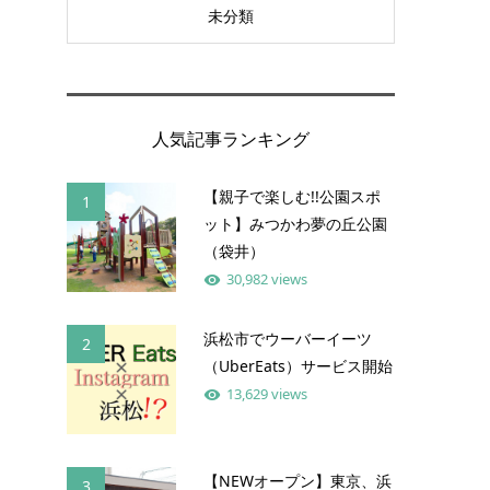
未分類
人気記事ランキング
【親子で楽しむ!!公園スポ
1
ット】みつかわ夢の丘公園
（袋井）
30,982 views
浜松市でウーバーイーツ
2
（UberEats）サービス開始
13,629 views
【NEWオープン】東京、浜
3