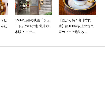
で倍ビ
SMAP出演の映画「シュ
【豆から挽く珈琲専門
てみた
ート」のロケ地 掛川 桜
店】築100年以上の古民
木駅 〜ニッ...
家カフェで珈琲タ...