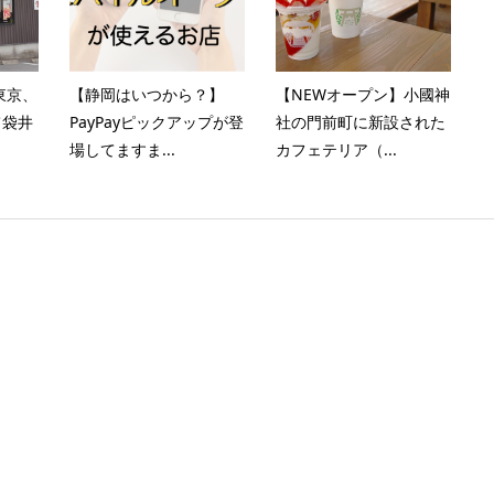
東京、
【静岡はいつから？】
【NEWオープン】小國神
て袋井
PayPayピックアップが登
社の門前町に新設された
場してますま...
カフェテリア（...