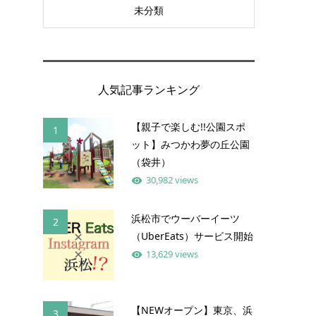
未分類
人気記事ランキング
【親子で楽しむ!!公園スポ
1
ット】みつかわ夢の丘公園
（袋井）
30,982 views
浜松市でウーバーイーツ
2
（UberEats）サービス開始
13,629 views
【NEWオープン】東京、浜
3