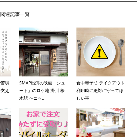
関連記事一覧
で苦境
SMAP出演の映画「シュ
食中毒予防 テイクアウト
で支え
ート」のロケ地 掛川 桜
利用時に絶対に守ってほ
木駅 〜ニッ...
しい事