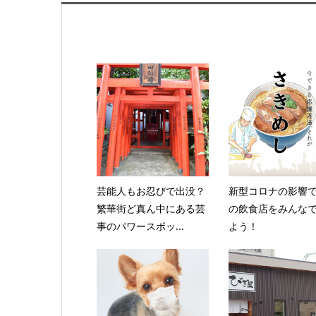
芸能人もお忍びで出没？
新型コロナの影響
繁華街ど真ん中にある芸
の飲食店をみんな
事のパワースポッ...
よう！