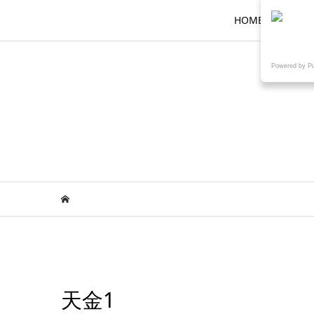
HOME
ロ
Powered by P
天金1