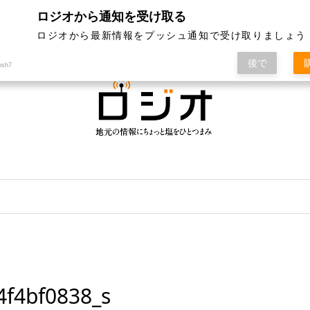
ロジオから通知を受け取る
ジオって何？
特集
記事ランキング
運営会社
ロジオから最新情報をプッシュ通知で受け取りましょう
後で
ush7
4f4bf0838_s