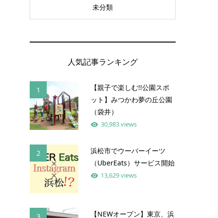
未分類
人気記事ランキング
【親子で楽しむ!!公園スポ
1
ット】みつかわ夢の丘公園
（袋井）
30,983 views
浜松市でウーバーイーツ
2
（UberEats）サービス開始
13,629 views
【NEWオープン】東京、浜
3