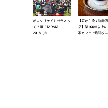
ボロシリケイトガラスっ
【豆から挽く珈琲
て？頂 -ITADAKI-
店】築100年以上
2018（吉...
家カフェで珈琲タ...