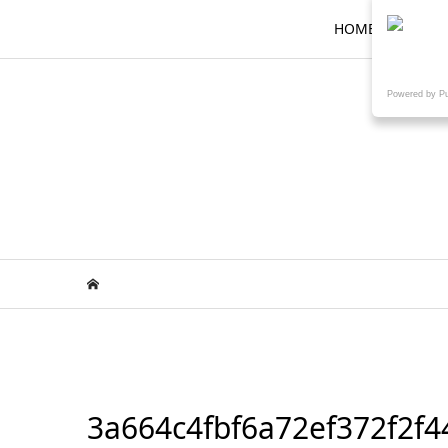
HOME
ロ
Powered by P
3a664c4fbf6a72ef372f2f4