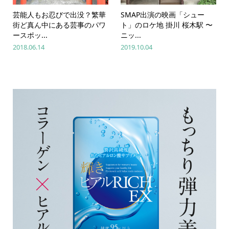
芸能人もお忍びで出没？繁華
SMAP出演の映画「シュー
街ど真ん中にある芸事のパワ
ト」のロケ地 掛川 桜木駅 〜
ースポッ...
ニッ...
2018.06.14
2019.10.04