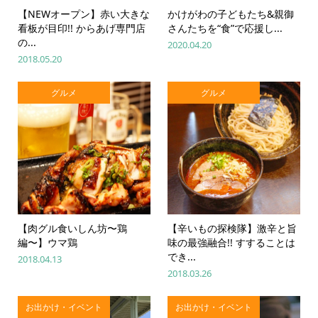
【NEWオープン】赤い大きな
かけがわの子どもたち&親御
看板が目印!! からあげ専門店
さんたちを“食”で応援し...
の...
2020.04.20
2018.05.20
グルメ
グルメ
【肉グル食いしん坊〜鶏
【辛いもの探検隊】激辛と旨
編〜】ウマ鶏
味の最強融合!! すすることは
でき...
2018.04.13
2018.03.26
お出かけ・イベント
お出かけ・イベント