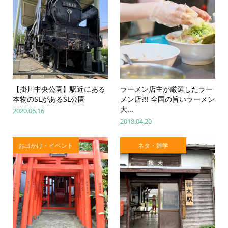
【掛川中央公園】駅近にある
ラーメン店主が厳選したラー
本物のSLがあるSL公園
メン店?!! 全国の旨いラーメン
大...
2020.06.16
2018.04.20
お出かけ・イベント
ネタ・雑学