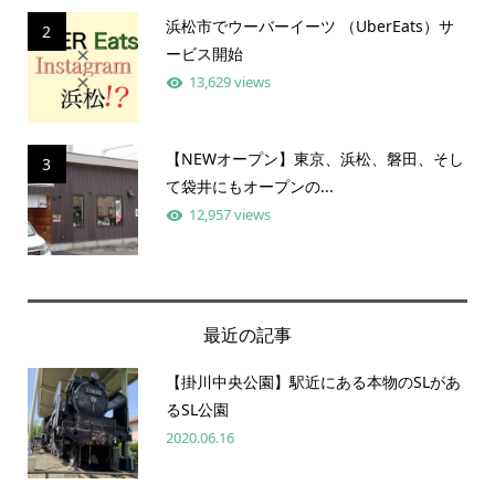
浜松市でウーバーイーツ （UberEats）サ
2
ービス開始
13,629 views
【NEWオープン】東京、浜松、磐田、そし
3
て袋井にもオープンの...
12,957 views
最近の記事
【掛川中央公園】駅近にある本物のSLがあ
るSL公園
2020.06.16