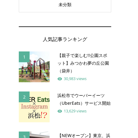
未分類
人気記事ランキング
【親子で楽しむ!!公園スポ
1
ット】みつかわ夢の丘公園
（袋井）
30,983 views
浜松市でウーバーイーツ
2
（UberEats）サービス開始
13,629 views
【NEWオープン】東京、浜
3