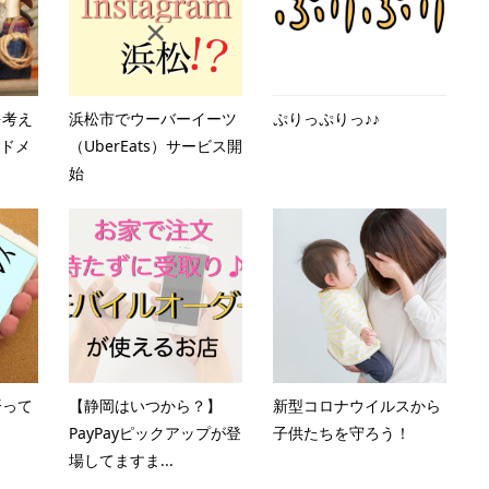
を考え
浜松市でウーバーイーツ
ぷりっぷりっ♪♪
ンドメ
（UberEats）サービス開
始
済って
【静岡はいつから？】
新型コロナウイルスから
PayPayピックアップが登
子供たちを守ろう！
場してますま...