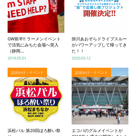
GW前半!! ラーメンイベント
掛川あおぞらドライブスルー
で活気にみちた会場へ突入
がパワーアップして帰ってき
（静岡...
た！！
2018.05.01
2020.05.12
お出かけ・イベント
お出かけ・イベント
浜松バル 第20回ほろ酔い祭
エコパのグルメイベントが