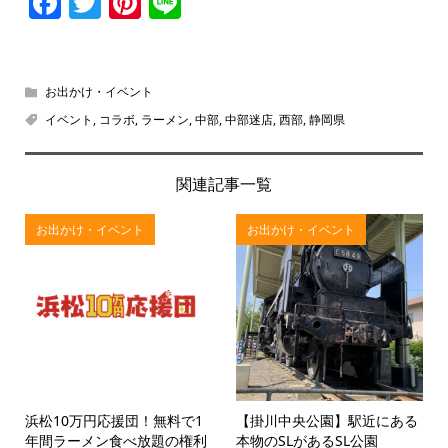
Facebook
Twitter
Pinterest
Line
お出かけ・イベント
イベント
,
コラボ
,
ラーメン
,
中部
,
中部迷店
,
西部
,
静岡県
関連記事一覧
お出かけ・イベント
お出かけ・イベント
浜松10万円応援団！無料で1
【掛川中央公園】駅近にある
年間ラーメン食べ放題の権利
本物のSLがあるSL公園